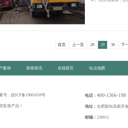
达6…
首页
上一页
28
29
30
下
户案例
新闻资讯
在线留言
站点地图
400-1366-198
案号：
皖ICP备19001658号
电话：
，防坠落产品！
地址：
合肥新站高新开发
邮编：
230012