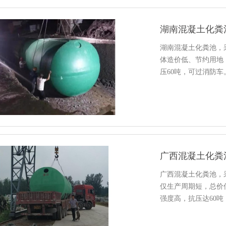
湖南混凝土化粪池，
体造价低、节约用地
压60吨，可过消防
化…
广西混凝土化粪池，
仅生产周期短，总价
强度高，抗压达60
之…