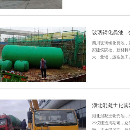
四川玻璃钢化粪池，
家建筑院校、新材料
大，量轻，运输施工
腐、耐老…
湖北混凝土化粪池，
不仅建造周期短，总
毕。抗压强度高，抗