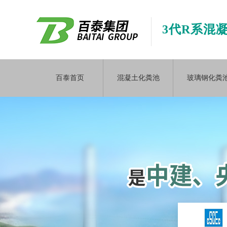
3代R系混
百泰首页
混凝土化粪池
玻璃钢化粪