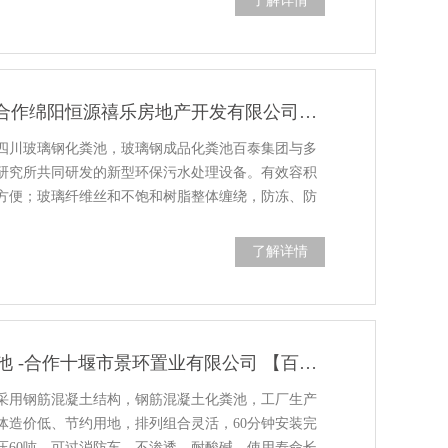
了解详情
玻璃钢化粪池 - 合作绵阳恒源禧乐房地产开发有限公司【百泰集团】
四川玻璃钢化粪池，玻璃钢成品化粪池百泰集团与多
研究所共同研发的新型环保污水处理设备。有效容积
方便；玻璃纤维丝和不饱和树脂整体缠绕，防冻、防
了解详情
湖北混凝土化粪池 -合作十堰市景环置业有限公司 【百泰集团】
采用钢筋混凝土结构，钢筋混凝土化粪池，工厂生产
体造价低、节约用地，排列组合灵活，60分钟安装完
压60吨，可过消防车。不渗透、耐酸碱，使用寿命长