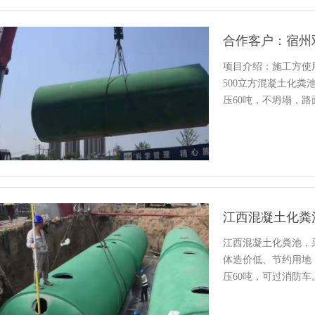
合作客户：宿州
项目介绍：施工方使
500立方混凝土化粪
压60吨，不坍塌，
江西混凝土化粪池，
体造价低、节约用地
压60吨，可过消防
结…