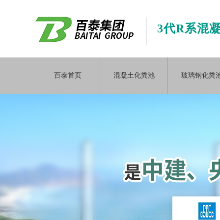
3代R系混
百泰首页
混凝土化粪池
玻璃钢化粪