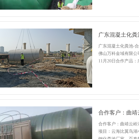
广东混凝土化粪池-
佛山万科金域有限公
11月20日合作产品
合作客户：曲靖云岭
项目：云海比翼鸟湖小
钢化粪池厂家，百泰集