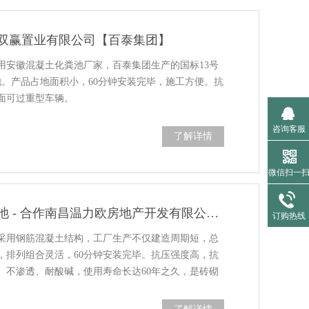
双赢置业有限公司【百泰集团】
用安徽混凝土化粪池厂家，百泰集团生产的国标13号
池。产品占地面积小，60分钟安装完毕，施工方便。抗
路面可过重型车辆。
咨询客服
了解详情
微信扫一
江西混凝土化粪池 - 合作南昌温力欧房地产开发有限公司【百泰集团】
订购热线
采用钢筋混凝土结构，工厂生产不仅建造周期短，总
，排列组合灵活，60分钟安装完毕。抗压强度高，抗
车。不渗透、耐酸碱，使用寿命长达60年之久，是砖砌