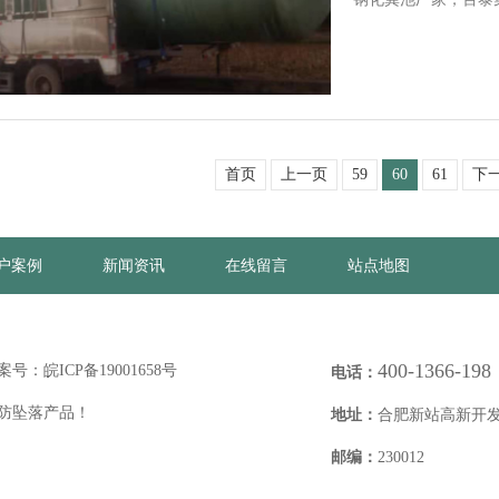
首页
上一页
59
60
61
下
户案例
新闻资讯
在线留言
站点地图
400-1366-198
案号：
皖ICP备19001658号
电话：
，防坠落产品！
地址：
合肥新站高新开发
邮编：
230012