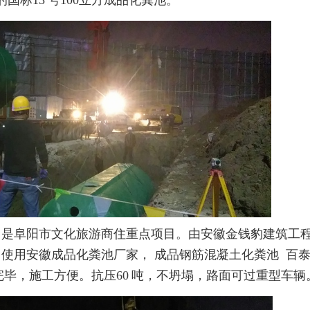
的国标
13
号
100
立方
成品化粪池
。
，是阜阳市文化旅游商住重点项目。由安徽金钱豹建筑工
使用安徽成品化粪池厂家， 成品钢筋混凝土化粪池 百
完毕，施工方便。抗压
60
吨，不坍塌，路面可过重型车辆