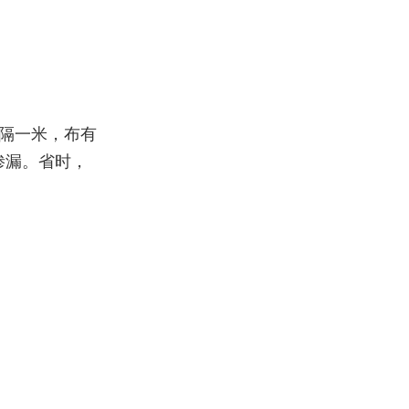
隔一米，布有
渗漏。省时，