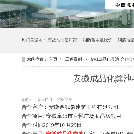
热门关键词：
事故池制造厂家
消防蓄水池报价
钢筋混
您的位置：
首页
>
工程案例
>
安徽成品化粪池-合作金
安徽成品化粪池-
来源：
发布日期： 2020.03.24
合作客户：安徽金钱豹建筑工程有限公司
合作项目
:
安徽阜阳市吾悦广场商品房项目
合作时间
2019
年
10
月
29
日