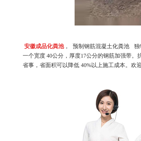
安徽成品化粪池
， 预制钢筋混凝土化粪池 
一个宽度
40
公分，厚度
17
公分的钢筋加强带。
省事，省面积可以降低
40%
以上施工成本。欢