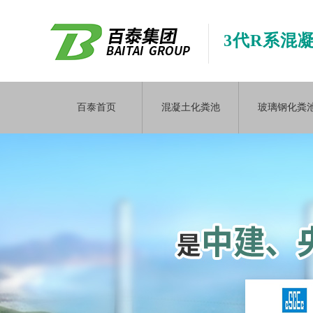
3代R系混
百泰首页
混凝土化粪池
玻璃钢化粪