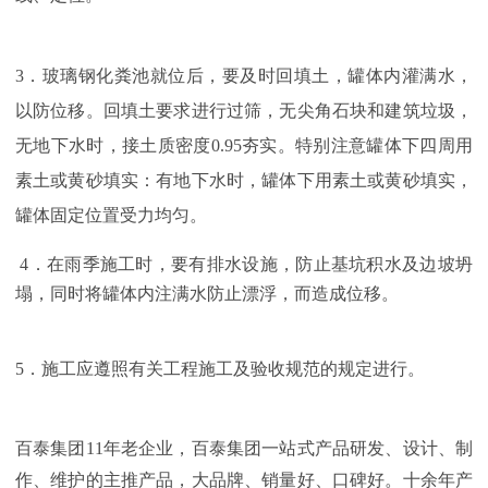
3．
玻璃钢化粪池就位后，要及时回填土，罐体内灌满水，
以防位移。回填土要求进行过筛，无尖角石块和建筑垃圾，
无地下水时，接土质密度0.95夯实。特别注意罐体下四周用
素土或黄砂填实：有地下水时，罐体下用素土或黄砂填实，
罐体固定位置受力均匀。
4．在雨季施工时，要有排水设施，防止基坑积水及边坡坍
塌，同时将罐体内注满水防止漂浮，而造成位移。
5．施工应遵照有关工程施工及验收规范的规定进行。
百泰集团11年老企业，百泰集团一站式产品研发、设计、制
作、维护的主推产品，大品牌、销量好、口碑好。十余年产