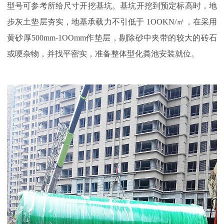
型号可参考所给尺寸开挖基坑。基坑开挖到预定标高时，地
步灰土垫层夯实，地基承载力不引低于
1OOKN/㎡，在采用
黄砂厚500mm-1OOmm作垫层，剔除砂中夹带的较大的砖石
或哽杂物，并找平密实，准备整体型化粪池安装就位。