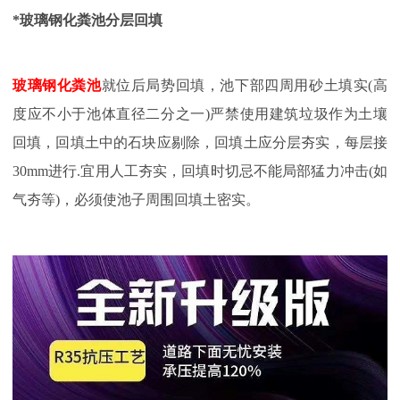
*玻璃钢化粪池分层回填
玻璃钢化粪池
就位后局势回填，池下部四周用砂土填实
(高
度应不小于池体直径二分之一)严禁使用建筑垃圾作为土壤
回填，回填土中的石块应剔除，回填土应分层夯实，每层接
30mm进行.宜用人工夯实，回填时切忌不能局部猛力冲击(如
气夯等)，必须使池子周围回填土密实。