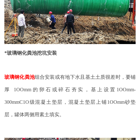
*玻璃钢化粪池挖坑安装
玻璃钢化粪池
组合安装或有地下水且基土土质很差时，要铺
厚
1OOmm的卵石或碎石夯实，基上设置1OOmm-
300mmC1O级混凝土垫层，混凝土垫层上铺1OOmm砂垫
层，罐体两侧用素土填实。