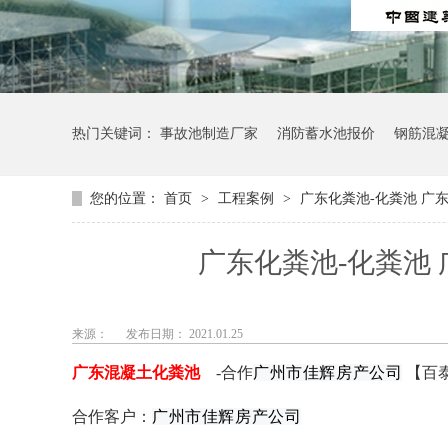
热门关键词：
事故池制造厂家
消防蓄水池报价
钢筋混
您的位置：
首页
>
工程案例
>
广东化粪池-化粪池 广
广东化粪池-化粪池
来源：
发布日期： 2021.01.25
广东混凝土化粪池
-
合作
广州市佳辉房产公司
【百
合作客户：
广州市佳辉房产公司