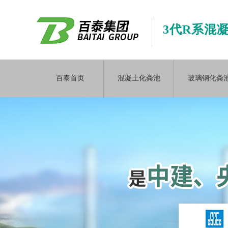
3代R系混
百泰首页
混凝土化粪池
玻璃钢化粪