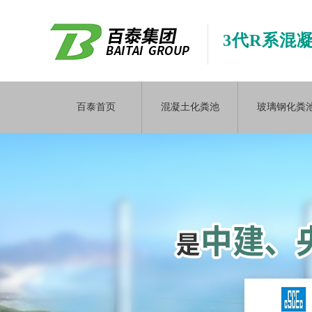
3代R系混
百泰首页
混凝土化粪池
玻璃钢化粪