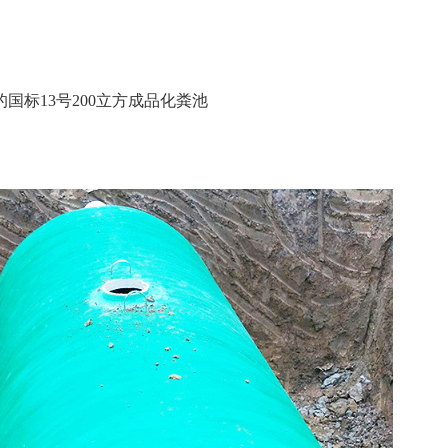
的国标
13
号200
立方成品化粪池