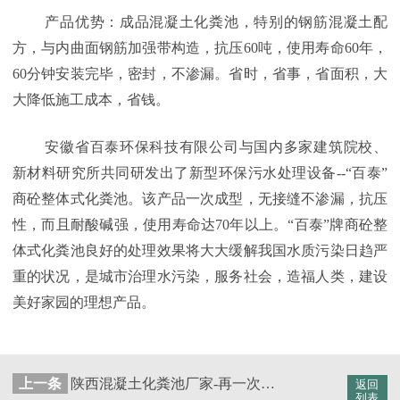
产品优势：成品混凝土化粪池，特别的钢筋混凝土配
方，与内曲面钢筋加强带构造，抗压60吨，使用寿命60年，
60分钟安装完毕，密封，不渗漏。省时，省事，省面积，大
大降低施工成本，省钱。
安徽省百泰环保科技有限公司与国内多家建筑院校、
新材料研究所共同研发出了新型环保污水处理设备--“百泰”
商砼整体式化粪池。该产品一次成型，无接缝不渗漏，抗压
性，而且耐酸碱强，使用寿命达70年以上。“百泰”牌商砼整
体式化粪池良好的处理效果将大大缓解我国水质污染日趋严
重的状况，是城市治理水污染，服务社会，造福人类，建设
美好家园的理想产品。
上一条
陕西混凝土化粪池厂家-再一次合作莱琛公司[百泰环保]
返回
列表