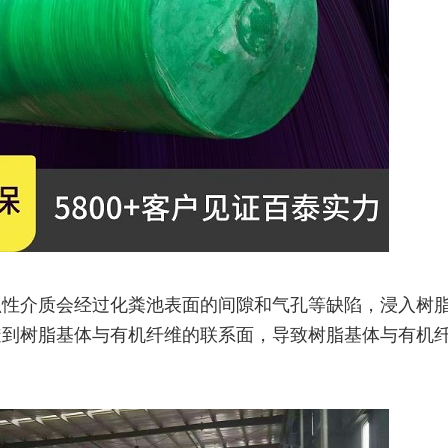
蚀性介质会经过化粪池表面的间隙和气孔等缺陷，浸入树
透到树脂基体与有机纤维的联系面，导致树脂基体与
有机